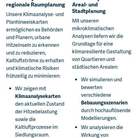
regionale Raumplanung
Areal- und
Stadtplanung
Unsere Klimaanalyse- und
Mit unseren
Planhinweiskarten
mikroklimatischen
ermöglichen es Behörden
Analysen liefern wir die
und Planern, urbane
Grundlage für eine
Hitzeinseln zu erkennen
klimaresiliente Gestaltung
und zu reduzieren,
von Quartieren und
Kaltluftströme zu erhalten
städtischen Arealen:
und klimatische Risiken
frühzeitig zu minimieren:
Wir simulieren und
bewerten
Wir zeigen mit
verschiedene
Klimaanalysekarten
Bebauungsszenarien
den aktuellen Zustand
durch hochauflösende
der Hitzebelastung
Modellierungen.
sowie die
Kaltluftprozesse im
Wir analysieren die
Siedlungsraum.
Wirkung von