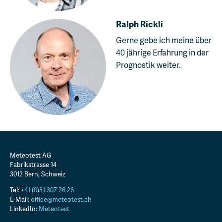
Ralph Rickli
Gerne gebe ich meine über
40 jährige Erfahrung in der
Prognostik weiter.
Meteotest AG
Fabrikstrasse 14
3012
Bern
,
Schweiz
Tel:
+41 (0)31 307 26 26
E-Mail:
office@meteotest.ch
LinkedIn:
Meteotest