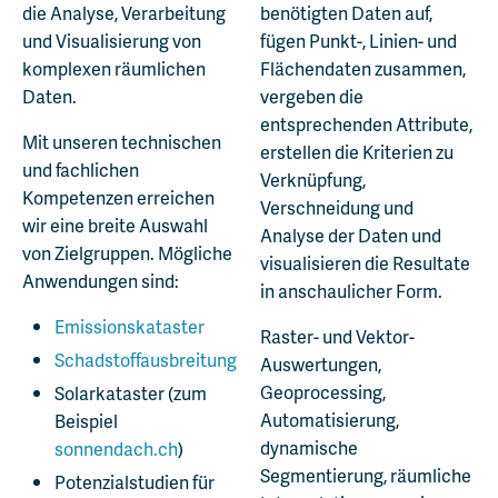
die Analyse, Verarbeitung
benötigten Daten auf,
und Visualisierung von
fügen Punkt-, Linien- und
komplexen räumlichen
Flächendaten zusammen,
Daten.
vergeben die
entsprechenden Attribute,
Mit unseren technischen
erstellen die Kriterien zu
und fachlichen
Verknüpfung,
Kompetenzen erreichen
Verschneidung und
wir eine breite Auswahl
Analyse der Daten und
von Zielgruppen. Mögliche
visualisieren die Resultate
Anwendungen sind:
in anschaulicher Form.
Emissionskataster
Raster- und Vektor-
Schadstoffausbreitung
Auswertungen,
Geoprocessing,
Solarkataster (zum
Automatisierung,
Beispiel
dynamische
sonnendach.ch
)
Segmentierung, räumliche
Potenzialstudien für