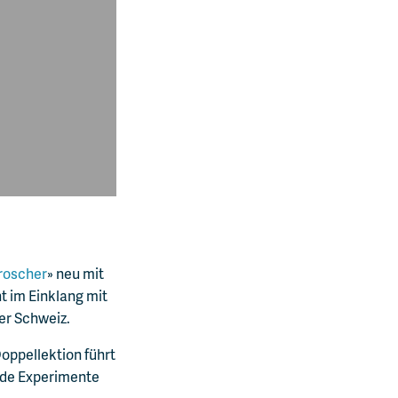
roscher
» neu mit
 im Einklang mit
er Schweiz.
oppellektion führt
nde Experimente