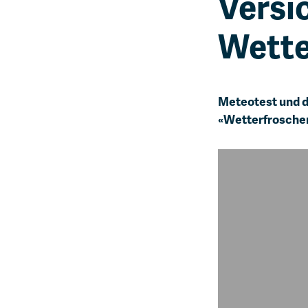
Versi
Wette
Meteotest und d
«Wetterfroscher