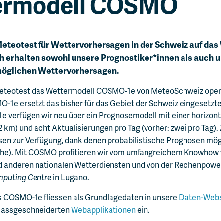
ermodell COSMO
 Meteotest für Wettervorhersagen in der Schweiz auf da
erhalten sowohl unsere Prognostiker*innen als auch 
möglichen Wettervorhersagen.
eteotest das Wettermodell COSMO-1e von MeteoSchweiz operat
e ersetzt das bisher für das Gebiet der Schweiz eingesetzt
 verfügen wir neu über ein Prognosemodell mit einer horizont
 2 km) und acht Aktualisierungen pro Tag (vorher: zwei pro Tag
n zur Verfügung, dank denen probabilistische Prognosen möglic
he). Mit COSMO profitieren wir vom umfangreichem Knowhow
 anderen nationalen Wetterdiensten und von der Rechenpowe
mputing Centre
in Lugano.
 COSMO-1e fliessen als Grundlagedaten in unsere
Daten-Webs
assgeschneiderten
Webapplikationen
ein.