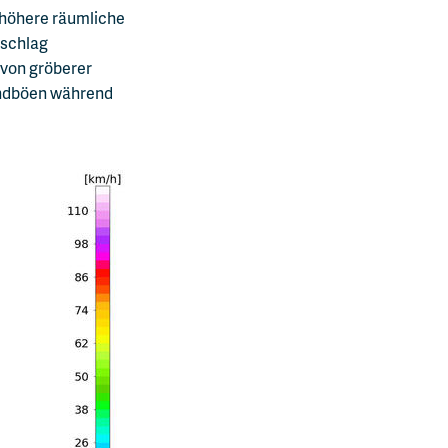
e höhere räumliche
rschlag
 von gröberer
indböen während