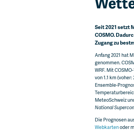
Wett
Seit 2021 setzt
COSMO. Dadurch 
Zugang zu best
Anfang 2021 hat M
genommen. COSMO-1
WRF. Mit COSMO-1e
von 1.1 km (voher:
Ensemble-Prognose
Temperaturbereic
MeteoSchweiz und
National Superco
Die Prognosen aus
Webkarten
oder m