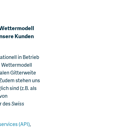
s Wettermodell
unsere Kunden
ionell in Betrieb
e Wettermodell
alen Gitterweite
). Zudem stehen uns
h sind (z.B. als
 von
r des
Swiss
ervices (API)
,