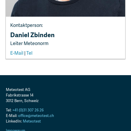
Kontaktperson:
Daniel Zbinden
Leiter Meteonorm
E-Mail
|
Tel
Meteotest AG
Fabrikstrasse 14
3012
Bern
,
Schweiz
Tel:
+41 (0)31 307 26 26
E-Mail:
office@meteotest.ch
LinkedIn:
Meteotest
Impressum