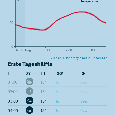
Temperatur
[°C]
20
0
Sa 08. Aug
06:00
12:00
18:00
Zu den Windprognosen in
Unterseen
Erste Tageshälfte
T
SY
TT
RRP
RR
01:00
18
1
0
02:00
16
1
0
03:00
16
1
0
04:00
15
1
0